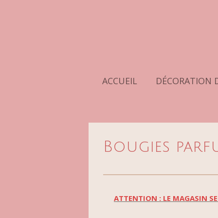
Passer
au
contenu
principal
ACCUEIL
DÉCORATION 
Bougies parfu
ATTENTION : LE MAGASIN SE