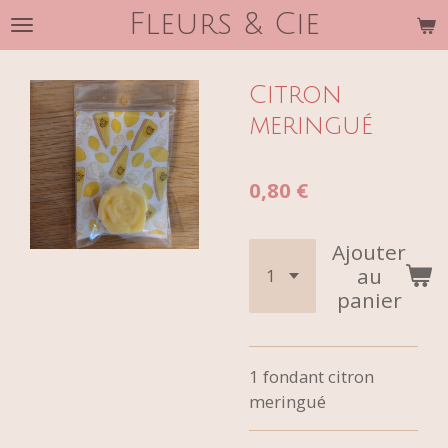
Fleurs & Cie
Passer
au
contenu
Citron
principal
meringué
0,80 €
Ajouter
au
panier
1 fondant citron
meringué