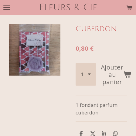
Fleurs & Cie
Passer
au
contenu
Cuberdon
principal
0,80 €
Ajouter
au
panier
1 fondant parfum
cuberdon
P
P
P
P