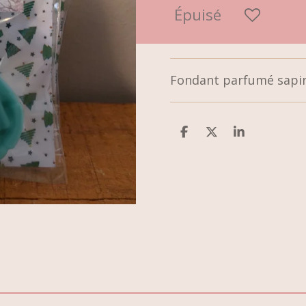
Épuisé
Fondant parfumé sapi
P
P
P
a
a
a
r
r
r
t
t
t
a
a
a
g
g
g
e
e
e
r
r
r