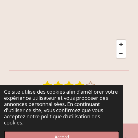
k
p
1
2
3
4
5
E
É
n
v
Ce site utilise des cookies afin d’améliorer votre
é
é
é
é
é
35 votes
v
expérience utilisateur et vous proposer des
a
t
t
t
t
t
© 2022 - 2026 Fleurs & Cie
annonces personnalisées. En continuant
o
l
d'utiliser ce site, vous confirmez que vous
y
o
o
o
o
o
Propulsé par
Webador
u
acceptez notre politique d’utilisation des
e
a
i
i
i
i
i
cookies.
r
t
l
l
l
l
l
l
i
Accord
'