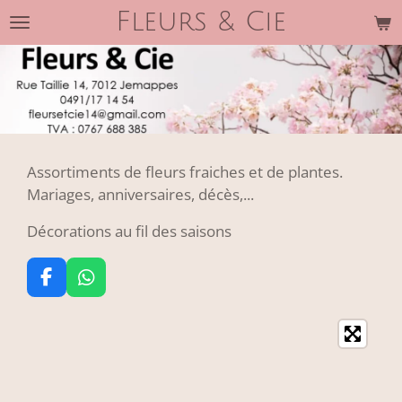
Fleurs & Cie
Passer
au
contenu
principal
Assortiments de fleurs fraiches et de plantes.
Mariages, anniversaires, décès,...
Décorations au fil des saisons
F
W
a
h
c
a
e
t
b
s
o
A
o
p