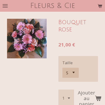
Fleurs & Cie
Passer
au
contenu
Bouquet
principal
rose
21,00 €
Taille
Ajouter
au
panier