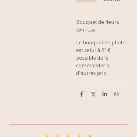
Bouquet de fleurs
ton rose
Le bouquet en photo
est celui à 21€,
possible de le
commander à
d'autres prix.
P
P
P
P
a
a
a
a
r
r
r
r
t
t
t
t
a
a
a
a
g
g
g
g
e
e
e
e
r
r
r
r