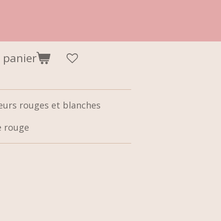
 panier
eurs rouges et blanches
le rouge