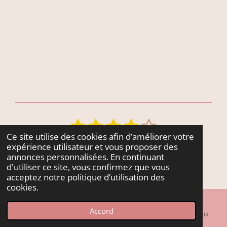
r
r
r
r
t
t
t
t
a
a
a
a
g
g
g
g
e
e
e
e
r
r
r
r
1
2
3
4
5
E
É
n
v
é
é
é
é
é
Ce site utilise des cookies afin d’améliorer votre
35 votes
v
expérience utilisateur et vous proposer des
a
t
t
t
t
t
© 2022 - 2026 Fleurs & Cie
o
annonces personnalisées. En continuant
l
d'utiliser ce site, vous confirmez que vous
y
o
o
o
o
o
Propulsé par
Webador
u
acceptez notre politique d’utilisation des
e
a
i
i
i
i
i
cookies.
r
t
l
l
l
l
l
l
i
Accord
'
E-mail
Téléphone
Carte
Facebook
e
e
e
e
e
o
é